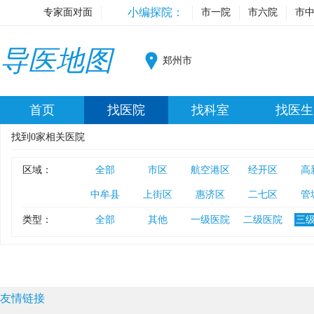
小编探院：
专家面对面
市一院
市六院
市
导医地图
郑州市
首页
找医院
找科室
找医生
找到
0
家相关医院
区域：
全部
市区
航空港区
经开区
高
中牟县
上街区
惠济区
二七区
管
类型：
全部
其他
一级医院
二级医院
三
友情链接