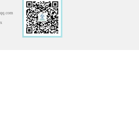
q.com
x