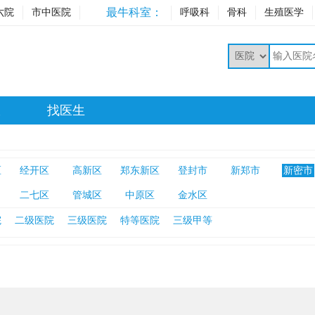
最牛科室：
六院
市中医院
呼吸科
骨科
生殖医学
室
找医生
区
经开区
高新区
郑东新区
登封市
新郑市
新密市
二七区
管城区
中原区
金水区
院
二级医院
三级医院
特等医院
三级甲等