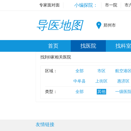
小编探院：
专家面对面
市一院
市
导医地图
郑州市
首页
找医院
找科
找到
0
家相关医院
区域：
全部
市区
航空港
中牟县
上街区
惠济区
类型：
全部
其他
一级医
友情链接