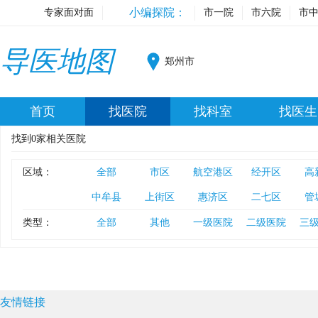
小编探院：
专家面对面
市一院
市六院
市
导医地图
郑州市
首页
找医院
找科室
找医生
找到
0
家相关医院
区域：
全部
市区
航空港区
经开区
高
中牟县
上街区
惠济区
二七区
管
类型：
全部
其他
一级医院
二级医院
三
友情链接