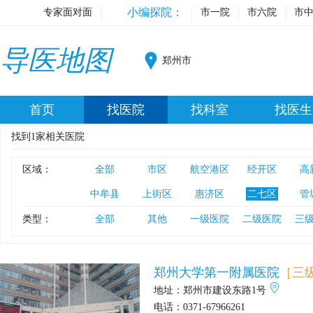
小编探院：
专家面对面
市一院
市六院
市
导医地图
郑州市
首页
找医院
找科室
找医生
找到
1
家相关医院
区域：
全部
市区
航空港区
经开区
高
中牟县
上街区
惠济区
二七区
管
类型：
全部
其他
一级医院
二级医院
三
郑州大学第一附属医院
［三
地址：
郑州市建设东路1号
电话：
0371-67966261