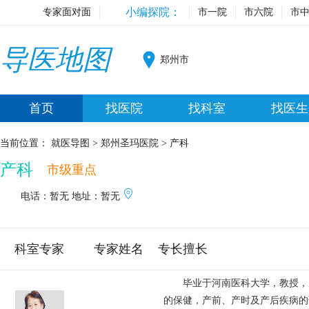
小编探院：
专家面对面
市一院
市六院
市
导医地图
郑州市
首页
找医院
找科室
找医生
当前位置：
就医导图
>
郑州圣玛医院
>
产科
产科
市级重点
电话：暂无
地址：暂无
科室专家
专家姓名
专长擅长
毕业于河南医科大学，教授，从
的保健，产前、产时及产后疾病的