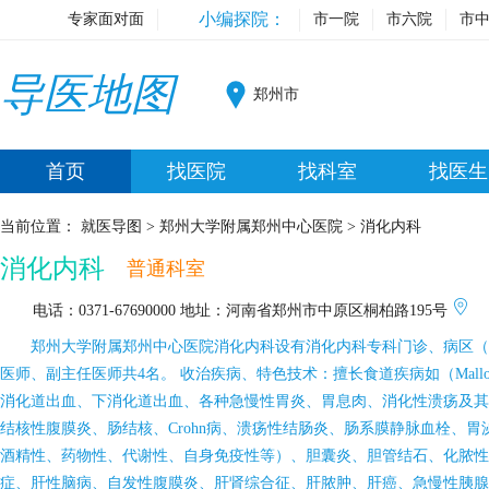
小编探院：
专家面对面
市一院
市六院
市
导医地图
郑州市
首页
找医院
找科室
找医生
当前位置：
就医导图
>
郑州大学附属郑州中心医院
>
消化内科
消化内科
普通科室
电话：0371-67690000
地址：河南省郑州市中原区桐柏路195号
郑州大学附属郑州中心医院消化内科设有消化内科专科门诊、病区（2个
医师、副主任医师共4名。 收治疾病、特色技术：擅长食道疾病如（Mall
消化道出血、下消化道出血、各种急慢性胃炎、胃息肉、消化性溃疡及其
结核性腹膜炎、肠结核、Crohn病、溃疡性结肠炎、肠系膜静脉血栓、
酒精性、药物性、代谢性、自身免疫性等）、胆囊炎、胆管结石、化脓性
症、肝性脑病、自发性腹膜炎、肝肾综合征、肝脓肿、肝癌、急慢性胰腺