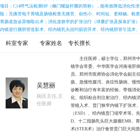
项目：C14呼气法检测HP（幽门螺旋杆菌的简称），能有效降低消化
险；无痛苦电子胃镜及肠镜检查无痛苦、创伤小、时间短、更精确。检查
胃肠道急诊异物取出术；消化道狭窄的扩张治疗（球囊扩张及探条扩张）
内镜逆行胰胆管造影术、经内镜乳头括约肌切开术、经内镜胆管引流术、
科室专家
专家姓名
专长擅长
主任医师，硕士学位，郑州市中心
镜学会常委、中华医学会河南省肝
员、郑州市医师协会消化学会副主
疡、急慢性腹泻、炎症性肠病、慢
吴慧丽
诊断和治疗有丰富的经验。带领消
病区主任,主
化、组织粘合剂注射治疗、经内镜
任医师
管植入术、贲门狭窄内镜下扩张术、
（ESD）、经内镜贲门缩窄术等。先
D、十二指肠乳头巨大腺瘤EMR、
术(STER术）治疗食管贲门巨大