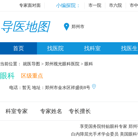
小编探院：
专家面对面
市一院
市六院
市
导医地图
郑州市
首页
找医院
找科室
找医生
当前位置：
就医导图
>
郑州视光眼科医院
>
眼科
眼科
区级重点
电话：暂无
地址：郑州市金水区祥盛街8号
科室专家
专家姓名
专长擅长
享受国务院特贴眼科专家 郑州视
白内障屈光手术学会委员 美国眼科