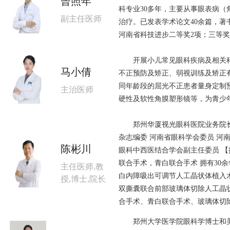
曾照年
科专业30多年，主要从事眼表病
副主任医师
治疗。已发表学术论文40余篇，著
河南省科技进步二等奖2项；三等奖
开展小儿常见眼科疾病及相关科研
马小倩
不正预防及矫正、弱视训练及矫正
同年龄段的屈光不正患者量身定制
主治医师
硬性及软性角膜塑形镜等，为青少
郑州华厦视光眼科医院业务院长 
杂志编委 河南省眼科学会委员 河
陈彬川
眼科中西医结合学会副主任委员 
联合手术，青白联合手术 拥有30
主任医师,教
白内障吸出可调节人工晶状体植入
授,博士,院长
双撕囊联合前部玻璃体切除人工晶
合手术、青白联合手术、玻璃体切
郑州大学医学院眼科学博士和美