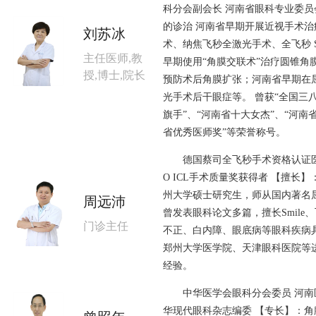
科分会副会长 河南省眼科专业委员
的诊治 河南省早期开展近视手术
刘苏冰
术、纳焦飞秒全激光手术、全飞秒 SM
主任医师,教
早期使用“角膜交联术”治疗圆锥角
授,博士,院长
预防术后角膜扩张；河南省早期在
光手术后干眼症等。 曾获“全国三八
旗手”、“河南省十大女杰”、“河南
省优秀医师奖”等荣誉称号。
德国蔡司全飞秒手术资格认证医师 瑞
O ICL手术质量奖获得者 【擅长
州大学硕士研究生，师从国内著名
周远沛
曾发表眼科论文多篇，擅长Smile
门诊主任
不正、白内障、眼底病等眼科疾病
郑州大学医学院、天津眼科医院等
经验。
中华医学会眼科分会委员 河南医
华现代眼科杂志编委 【专长】：角