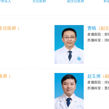
术带头人
主任医师
副主任医师
科
主任医师 ）
曹旸
（副主
隶属医院：
郑
所属科室：
消
>
医师 ）
赵玉洲
（副
隶属医院：
河
所属科室：
普