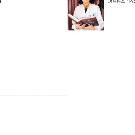
科
所属科室：
内
>