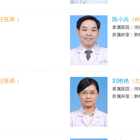
>
任医师 ）
陈小兵
（科
隶属医院：
河
所属科室：
肿
>
任医师 ）
刘艳艳
（主
隶属医院：
河
所属科室：
肿
>