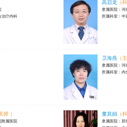
高启龙
（科
院
隶属医院：
河
合治疗内科
所属科室：
中
>
卫海燕
（主
隶属医院：
河
所属科室：
内
>
医师 ）
董其娟
（科
院附属医院
隶属医院：
郑