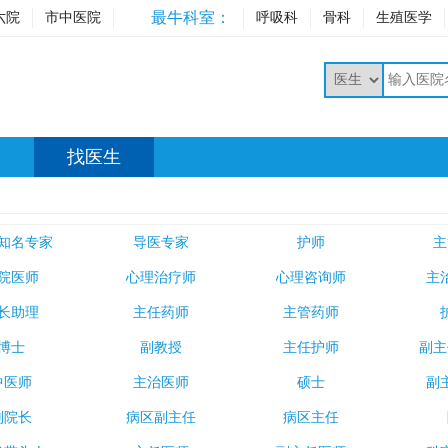
最牛科室：
六院
市中医院
呼吸科
骨科
生殖医学
室
找医生
知名专家
导医专家
护师
主
院医师
心理治疗师
心理咨询师
主
长助理
主任药师
主管药师
博士
副教授
主任护师
副主
中医师
主治医师
硕士
副
副院长
病区副主任
病区主任