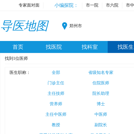
小编探院：
专家面对面
市一院
市六院
市
导医地图
郑州市
首页
找医院
找科室
找医生
找到
1
位医师
医生职称：
全部
省级知名专家
门诊主任
住院医师
主任技师
院长助理
营养师
博士
主任中医师
中医师
教授
副院长