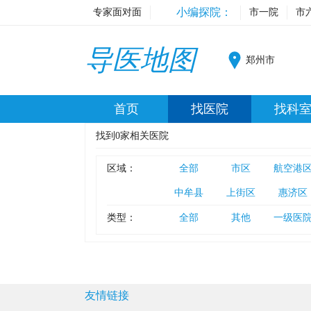
小编探院：
专家面对面
市一院
市
导医地图
郑州市
首页
找医院
找科
找到
0
家相关医院
区域：
全部
市区
航空港
中牟县
上街区
惠济区
类型：
全部
其他
一级医
友情链接