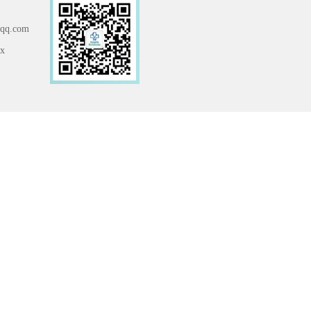
q.com
x