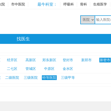
最牛科室：
六院
市中医院
呼吸科
骨科
生殖医学
室
找医生
区
经开区
高新区
郑东新区
登封市
新郑市
新密市
二七区
管城区
中原区
金水区
院
二级医院
三级医院
特等医院
三级甲等