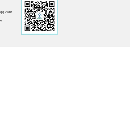
q.com
x