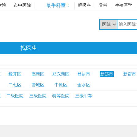
最牛科室：
六院
市中医院
呼吸科
骨科
生殖医学
室
找医生
区
经开区
高新区
郑东新区
登封市
新郑市
新密市
二七区
管城区
中原区
金水区
院
二级医院
三级医院
特等医院
三级甲等