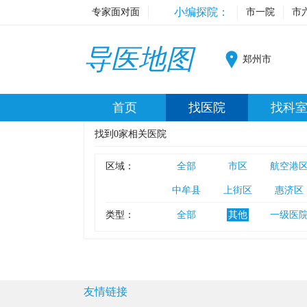
小编探院：
专家面对面
市一院
市
导医地图
郑州市
首页
找医院
找科
找到
0
家相关医院
区域：
全部
市区
航空港
中牟县
上街区
惠济区
类型：
全部
其他
一级医
友情链接