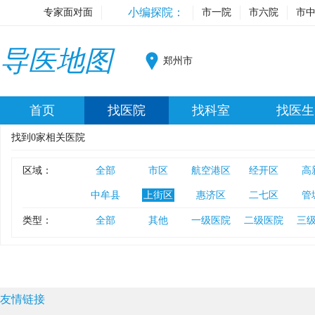
小编探院：
专家面对面
市一院
市六院
市
导医地图
郑州市
首页
找医院
找科室
找医生
找到
0
家相关医院
区域：
全部
市区
航空港区
经开区
高
中牟县
上街区
惠济区
二七区
管
类型：
全部
其他
一级医院
二级医院
三
友情链接