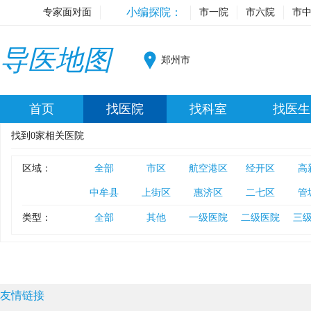
小编探院：
专家面对面
市一院
市六院
市
导医地图
郑州市
首页
找医院
找科室
找医生
找到
0
家相关医院
区域：
全部
市区
航空港区
经开区
高
中牟县
上街区
惠济区
二七区
管
类型：
全部
其他
一级医院
二级医院
三
友情链接